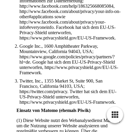
Informationen zur Datenerhebung:
http://www.facebook.com/help/186325668085084,
http://www.facebook.com/about/privacy/your-info-on-
other#applications sowie
http://www.facebook.com/about/privacy/your-
info#everyoneinfo. Facebook hat sich dem EU-US-
Privacy-Shield unterworfen,
https://www.privacyshield.gov/EU-US-Framework.
Google Inc., 1600 Amphitheater Parkway,
Mountainview, California 94043, USA;
https://www.google.com/policies/privacy/partners/?
hl=de. Google hat sich dem EU-US-Privacy-Shield
unterworfen, https://www.privacyshield.gov/EU-US-
Framework.
Twitter, Inc., 1355 Market St, Suite 900, San
Francisco, California 94103, USA;
https://twitter.com/privacy. Twitter hat sich dem EU-
US-Privacy-Shield unterworfen,
https://www.privacyshield.gov/EU-US-Framework.
Einsatz von Matomo (ehemals Piwik)
(1) Diese Website nutzt den Webanalysedienst Matomo,
um die Nutzung unserer Website analysieren und
regelmäßig verbessern zu können. Über die